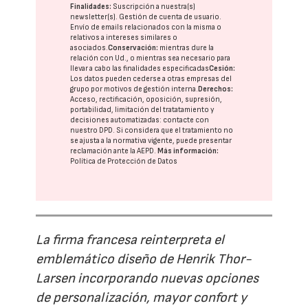
Finalidades:
Suscripción a nuestra(s)
newsletter(s). Gestión de cuenta de usuario.
Envío de emails relacionados con la misma o
relativos a intereses similares o
asociados.
Conservación:
mientras dure la
relación con Ud., o mientras sea necesario para
llevar a cabo las finalidades especificadas
Cesión:
Los datos pueden cederse a otras
empresas del
grupo
por motivos de gestión interna.
Derechos:
Acceso, rectificación, oposición, supresión,
portabilidad, limitación del tratatamiento y
decisiones automatizadas:
contacte con
nuestro DPD
. Si considera que el tratamiento no
se ajusta a la normativa vigente, puede presentar
reclamación ante la
AEPD
.
Más información:
Política de Protección de Datos
La firma francesa reinterpreta el
emblemático diseño de Henrik Thor-
Larsen incorporando nuevas opciones
de personalización, mayor confort y