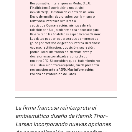
Responsable:
Interempresas Media, S.L.U.
Finalidades:
Suscripción a nuestra(s)
newsletter(s). Gestión de cuenta de usuario.
Envío de emails relacionados con la misma o
relativos a intereses similares o
asociados.
Conservación:
mientras dure la
relación con Ud., o mientras sea necesario para
llevar a cabo las finalidades especificadas
Cesión:
Los datos pueden cederse a otras
empresas del
grupo
por motivos de gestión interna.
Derechos:
Acceso, rectificación, oposición, supresión,
portabilidad, limitación del tratatamiento y
decisiones automatizadas:
contacte con
nuestro DPD
. Si considera que el tratamiento no
se ajusta a la normativa vigente, puede presentar
reclamación ante la
AEPD
.
Más información:
Política de Protección de Datos
La firma francesa reinterpreta el
emblemático diseño de Henrik Thor-
Larsen incorporando nuevas opciones