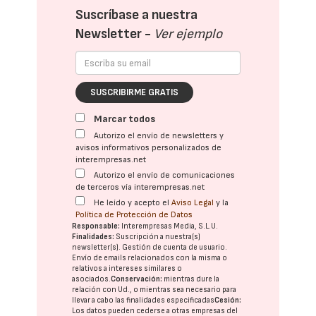
Suscríbase a nuestra
Newsletter -
Ver ejemplo
SUSCRIBIRME GRATIS
Marcar todos
Autorizo el envío de newsletters y
avisos informativos personalizados de
interempresas.net
Autorizo el envío de comunicaciones
de terceros vía interempresas.net
He leído y acepto el
Aviso Legal
y la
Política de Protección de Datos
Responsable:
Interempresas Media, S.L.U.
Finalidades:
Suscripción a nuestra(s)
newsletter(s). Gestión de cuenta de usuario.
Envío de emails relacionados con la misma o
relativos a intereses similares o
asociados.
Conservación:
mientras dure la
relación con Ud., o mientras sea necesario para
llevar a cabo las finalidades especificadas
Cesión:
Los datos pueden cederse a otras
empresas del