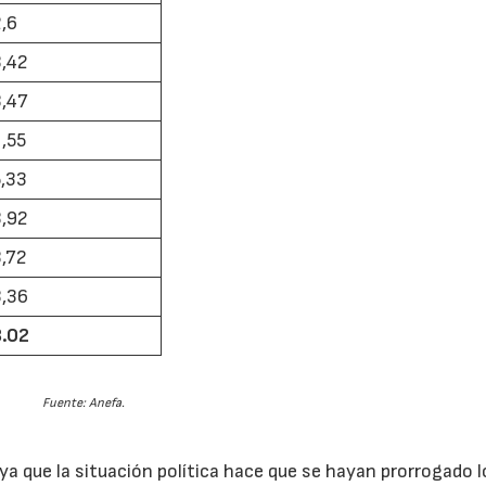
2,6
3,42
3,47
1,55
5,33
3,92
3,72
3,36
3.02
Fuente: Anefa.
ya que la situación política hace que se hayan prorrogado l