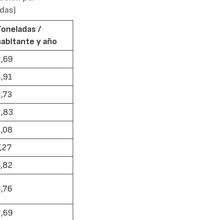
das)
Toneladas /
15/07/2026
29/07/2026
habitante y año
2,69
4,91
3,73
2,83
1,08
7,27
5,82
3,76
2,69