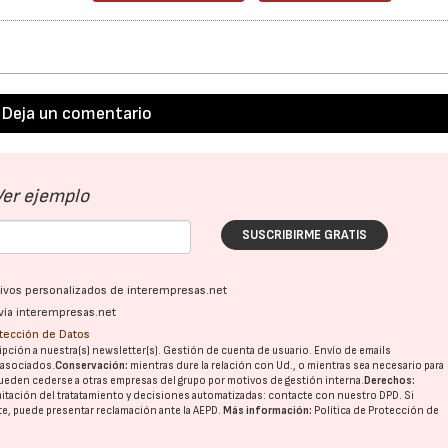
Deja un comentario
Ver ejemplo
SUSCRIBIRME GRATIS
ativos personalizados de interempresas.net
vía interempresas.net
otección de Datos
pción a nuestra(s) newsletter(s). Gestión de cuenta de usuario. Envío de emails
o asociados.
Conservación:
mientras dure la relación con Ud., o mientras sea necesario para
ueden cederse a otras
empresas del grupo
por motivos de gestión interna.
Derechos:
imitación del tratatamiento y decisiones automatizadas:
contacte con nuestro DPD
. Si
nte, puede presentar reclamación ante la
AEPD
.
Más información:
Política de Protección de