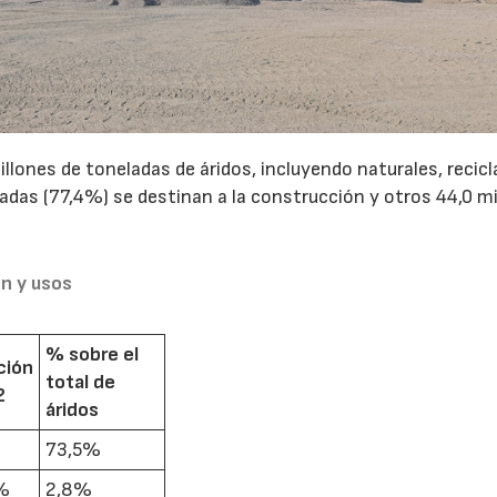
llones de toneladas de áridos, incluyendo naturales, recic
neladas (77,4%) se destinan a la construcción y otros 44,0 m
n y usos
% sobre el
ción
total de
2
áridos
73,5%
%
2,8%