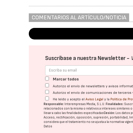
COMENTARIOS AL ARTÍCULO/NOTICIA
Suscríbase a nuestra Newsletter -
Marcar todos
Autorizo el envío de newsletters y avisos inform
Autorizo el envío de comunicaciones de terceros 
He leído y acepto el
Aviso Legal
y la
Política de Pr
Responsable:
Interempresas Media, S.L.U.
Finalidades:
Suscri
relacionados con la misma o relativos a intereses similares 
llevar a cabo las finalidades especificadas
Cesión:
Los datos p
Acceso, rectificación, oposición, supresión, portabilidad, l
considera que el tratamiento no se ajusta a la normativa vige
Datos