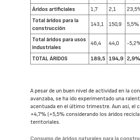
Áridos artificiales
1,7
2,1
23,5
Total áridos para la
143,1
150,9
5,5%
construcción
Total áridos para usos
46,4
44,0
-5,2
industriales
TOTAL ÁRIDOS
189,5
194,9
2,9
A pesar de un buen nivel de actividad en la co
avanzaba, se ha ido experimentado una ralent
acentuada en el último trimestre. Aun así, el 
+4,7% (+5,5% considerando los áridos reciclado
territoriales.
Consumo de áridos naturales para la constru