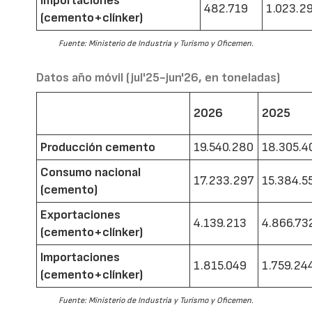
Importaciones
482.719
1.023.2
(cemento+clínker)
Fuente: Ministerio de Industria y Turismo y Oficemen.
Datos año móvil (jul'25-jun'26, en toneladas)
2026
2025
Producción cemento
19.540.280
18.305.4
Consumo nacional
17.233.297
15.384.5
(cemento)
Exportaciones
4.139.213
4.866.73
(cemento+clínker)
Importaciones
1.815.049
1.759.24
(cemento+clínker)
Fuente: Ministerio de Industria y Turismo y Oficemen.