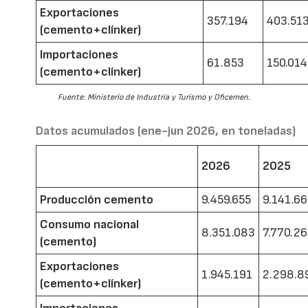
Exportaciones
357.194
403.51
(cemento+clínker)
Importaciones
61.853
150.014
(cemento+clínker)
Fuente: Ministerio de Industria y Turismo y Oficemen.
Datos acumulados (ene-jun 2026, en toneladas)
2026
2025
Producción cemento
9.459.655
9.141.6
Consumo nacional
8.351.083
7.770.2
(cemento)
Exportaciones
1.945.191
2.298.8
(cemento+clínker)