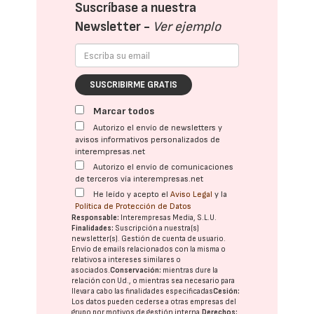
Suscríbase a nuestra
Newsletter -
Ver ejemplo
SUSCRIBIRME GRATIS
Marcar todos
Autorizo el envío de newsletters y
avisos informativos personalizados de
interempresas.net
Autorizo el envío de comunicaciones
de terceros vía interempresas.net
He leído y acepto el
Aviso Legal
y la
Política de Protección de Datos
Responsable:
Interempresas Media, S.L.U.
Finalidades:
Suscripción a nuestra(s)
newsletter(s). Gestión de cuenta de usuario.
Envío de emails relacionados con la misma o
relativos a intereses similares o
asociados.
Conservación:
mientras dure la
relación con Ud., o mientras sea necesario para
llevar a cabo las finalidades especificadas
Cesión:
Los datos pueden cederse a otras
empresas del
grupo
por motivos de gestión interna.
Derechos: