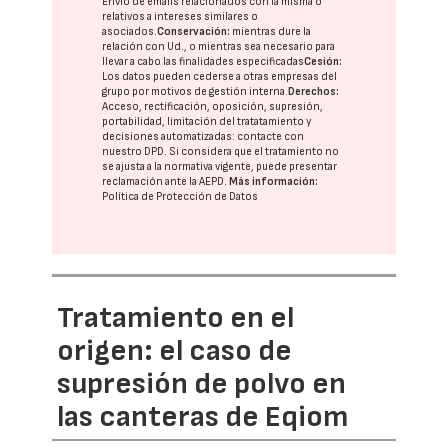
Envío de emails relacionados con la misma o
relativos a intereses similares o
asociados.
Conservación:
mientras dure la
relación con Ud., o mientras sea necesario para
llevar a cabo las finalidades especificadas
Cesión:
Los datos pueden cederse a otras
empresas del
grupo
por motivos de gestión interna.
Derechos:
Acceso, rectificación, oposición, supresión,
portabilidad, limitación del tratatamiento y
decisiones automatizadas:
contacte con
nuestro DPD
. Si considera que el tratamiento no
se ajusta a la normativa vigente, puede presentar
reclamación ante la
AEPD
.
Más información:
Política de Protección de Datos
Tratamiento en el
origen: el caso de
supresión de polvo en
las canteras de Eqiom