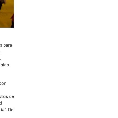
s para
n
,
único
 con
ctos de
d
ia”. De