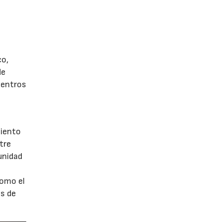
co,
de
Centros
e
miento
tre
unidad
como el
os de