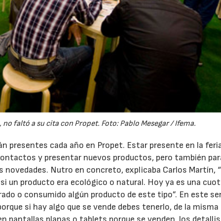
no faltó a su cita con Propet. Foto: Pablo Mesegar / Ifema.
n presentes cada año en Propet. Estar presente en la feri
 contactos y presentar nuevos productos, pero también par
mas novedades. Nutro en concreto, explicaba Carlos Martín, 
si un producto era ecológico o natural. Hoy ya es una cuot
ado o consumido algún producto de este tipo”. En este se
 porque si hay algo que se vende debes tenerlo, de la mism
n pantallas planas o tablets porque se venden, los detalli