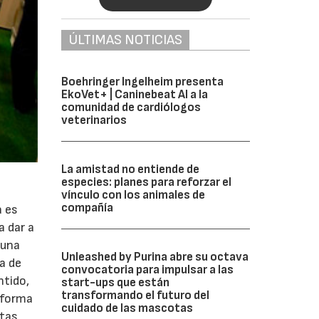
ÚLTIMAS NOTICIAS
Boehringer Ingelheim presenta
EkoVet+ | Caninebeat AI a la
comunidad de cardiólogos
veterinarios
La amistad no entiende de
especies: planes para reforzar el
vínculo con los animales de
compañía
a es
a dar a
“una
Unleashed by Purina abre su octava
a de
convocatoria para impulsar a las
ntido,
start-ups que están
transformando el futuro del
a forma
cuidado de las mascotas
stas