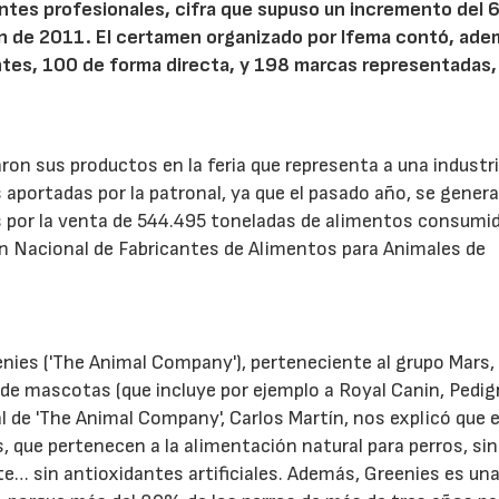
itantes profesionales, cifra que supuso un incremento del
ión de 2011. El certamen organizado por Ifema contó, ade
ntes, 100 de forma directa, y 198 marcas representadas,
on sus productos en la feria que representa a una industr
as aportadas por la patronal, ya que el pasado año, se gener
s por la venta de 544.495 toneladas de alimentos consumi
ón Nacional de Fabricantes de Alimentos para Animales de
nies ('The Animal Company'), perteneciente al grupo Mars,
e mascotas (que incluye por ejemplo a Royal Canin, Pedig
al de 'The Animal Company', Carlos Martín, nos explicó que 
que pertenecen a la alimentación natural para perros, sin
te… sin antioxidantes artificiales. Además, Greenies es un