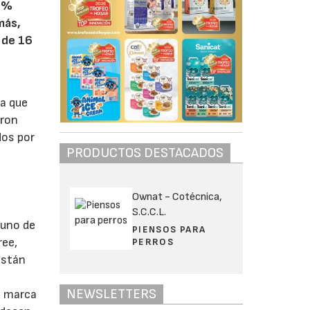
 6%
más,
 de 16
ia que
aron
dos por
PRODUCTOS DESTACADOS
Ownat - Cotécnica,
S.C.C.L.
 uno de
PIENSOS PARA
ree,
PERROS
están
NEWSLETTERS
a marca