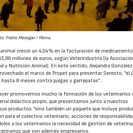
to: Pablo Mesegar / Ifema.
ón animal creció un 4,04% en la facturación de medicamento
,96 millones de euros, según Veterindustria (la Asociació
ad y Nutrición Animal). En este sentido, Alejandra González
rovechado el marco de Propet para presentar Seresto, “el 
e hasta 8 meses contra pulgas y garrapatas”.
Bayer promovemos mucho la formación de los veterinarios
erial didáctico propio, que presentamos junto a nuestros
 sus productos “sino también un paquete que incluye produ
n para el colectivo veterinario, acciones de responsabilida
oles a los veterinarios la necesidad de gestión de veterinar
terinarios que son además empresarios.