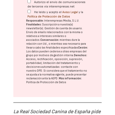
Autorizo el envío de comunicaciones
de terceros vía interempresas.net
He leído y acepto el
Aviso Legal
y la
Política de Protección de Datos
Responsable:
Interempresas Media, S.L.U.
Finalidades:
Suscripción a nuestra(s)
newsletter(s). Gestión de cuenta de usuario.
Envío de emails relacionados con la misma o
relativos a intereses similares o
asociados.
Conservación:
mientras dure la
relación con Ud., o mientras sea necesario para
llevar a cabo las finalidades especificadas
Cesión:
Los datos pueden cederse a otras
empresas del
grupo
por motivos de gestión interna.
Derechos:
Acceso, rectificación, oposición, supresión,
portabilidad, limitación del tratatamiento y
decisiones automatizadas:
contacte con
nuestro DPD
. Si considera que el tratamiento no
se ajusta a la normativa vigente, puede presentar
reclamación ante la
AEPD
.
Más información:
Política de Protección de Datos
La Real Sociedad Canina de España pide