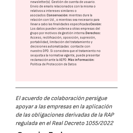
newsletter(s). Gestión de cuenta de usuario.
Envío de emails relacionados con la misma o
relativos a intereses similares o
asociados.
Conservación:
mientras dure la
relación con Ud., o mientras sea necesario para
llevar a cabo las finalidades especificadas
Cesión:
Los datos pueden cederse a otras
empresas del
grupo
por motivos de gestión interna.
Derechos:
Acceso, rectificación, oposición, supresión,
portabilidad, limitación del tratatamiento y
decisiones automatizadas:
contacte con
nuestro DPD
. Si considera que el tratamiento no
se ajusta a la normativa vigente, puede presentar
reclamación ante la
AEPD
.
Más información:
Política de Protección de Datos
El acuerdo de colaboración persigue
apoyar a las empresas en la aplicación
de las obligaciones derivadas de la RAP
regulada en el Real Decreto 1055/2022