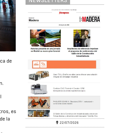
NEWSLETTERS
ica de
l
n.
l
tros, es
de la
22/07/2026