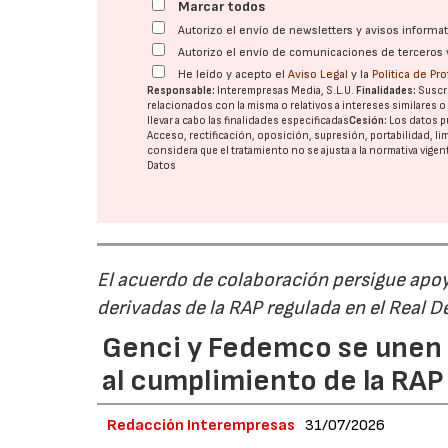
Marcar todos
Autorizo el envío de newsletters y avisos inform
Autorizo el envío de comunicaciones de terceros 
He leído y acepto el
Aviso Legal
y la
Política de Pr
Responsable:
Interempresas Media, S.L.U.
Finalidades:
Suscri
relacionados con la misma o relativos a intereses similares 
llevar a cabo las finalidades especificadas
Cesión:
Los datos p
Acceso, rectificación, oposición, supresión, portabilidad, l
considera que el tratamiento no se ajusta a la normativa vige
Datos
El acuerdo de colaboración persigue apoya
derivadas de la RAP regulada en el Real 
Genci y Fedemco se unen p
al cumplimiento de la RA
Redacción Interempresas
31/07/2026