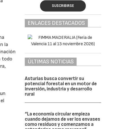
la
SUSCRIBIRSE
ENLACES DESTACADOS
ma
n la
minación
a todo
ÚLTIMAS NOTICIAS
ra,
Asturias busca convertir su
potencial forestal en un motor de
inversión, industria y desarrollo
 un
rural
el
“La economía circular empieza
cuando dejamos de ver los envases
como residuos y comenzamos a