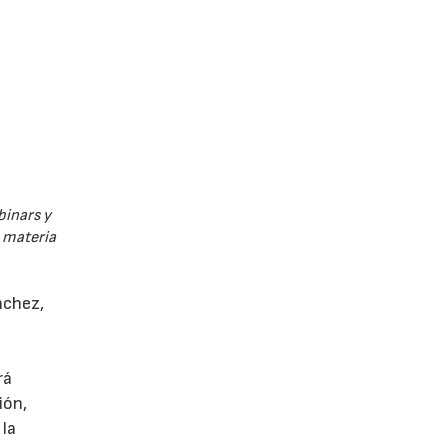
binars y
n materia
nchez,
rá
ión,
 la