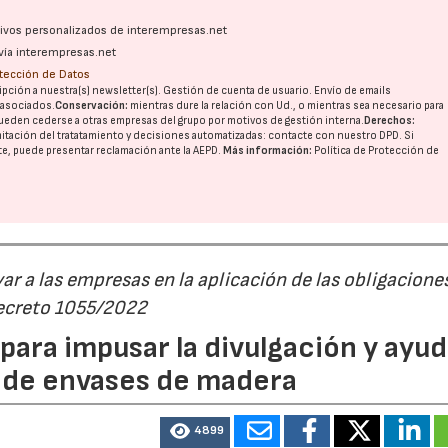
ativos personalizados de interempresas.net
vía interempresas.net
otección de Datos
pción a nuestra(s) newsletter(s). Gestión de cuenta de usuario. Envío de emails
o asociados.
Conservación:
mientras dure la relación con Ud., o mientras sea necesario para
ueden cederse a otras
empresas del grupo
por motivos de gestión interna.
Derechos:
imitación del tratatamiento y decisiones automatizadas:
contacte con nuestro DPD
. Si
nte, puede presentar reclamación ante la
AEPD
.
Más información:
Política de Protección de
r a las empresas en la aplicación de las obligacione
Decreto 1055/2022
ara impusar la divulgación y ayud
P de envases de madera
4899