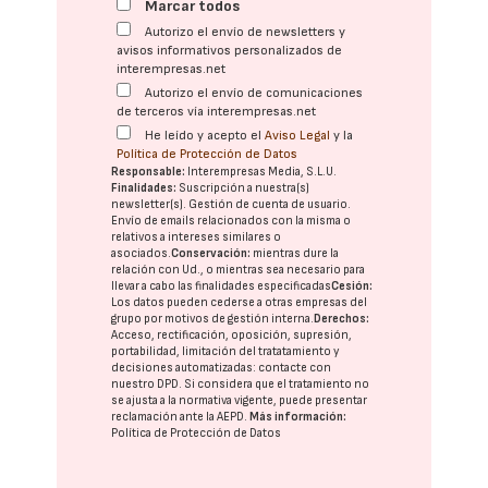
Marcar todos
Autorizo el envío de newsletters y
avisos informativos personalizados de
interempresas.net
Autorizo el envío de comunicaciones
de terceros vía interempresas.net
He leído y acepto el
Aviso Legal
y la
Política de Protección de Datos
Responsable:
Interempresas Media, S.L.U.
Finalidades:
Suscripción a nuestra(s)
newsletter(s). Gestión de cuenta de usuario.
Envío de emails relacionados con la misma o
relativos a intereses similares o
asociados.
Conservación:
mientras dure la
relación con Ud., o mientras sea necesario para
llevar a cabo las finalidades especificadas
Cesión:
Los datos pueden cederse a otras
empresas del
grupo
por motivos de gestión interna.
Derechos:
Acceso, rectificación, oposición, supresión,
portabilidad, limitación del tratatamiento y
decisiones automatizadas:
contacte con
nuestro DPD
. Si considera que el tratamiento no
se ajusta a la normativa vigente, puede presentar
reclamación ante la
AEPD
.
Más información:
Política de Protección de Datos