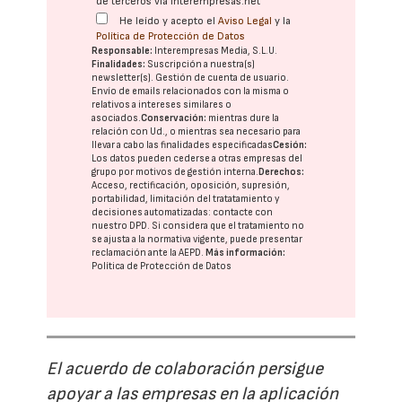
de terceros vía interempresas.net
He leído y acepto el
Aviso Legal
y la
Política de Protección de Datos
Responsable:
Interempresas Media, S.L.U.
Finalidades:
Suscripción a nuestra(s)
newsletter(s). Gestión de cuenta de usuario.
Envío de emails relacionados con la misma o
relativos a intereses similares o
asociados.
Conservación:
mientras dure la
relación con Ud., o mientras sea necesario para
llevar a cabo las finalidades especificadas
Cesión:
Los datos pueden cederse a otras
empresas del
grupo
por motivos de gestión interna.
Derechos:
Acceso, rectificación, oposición, supresión,
portabilidad, limitación del tratatamiento y
decisiones automatizadas:
contacte con
nuestro DPD
. Si considera que el tratamiento no
se ajusta a la normativa vigente, puede presentar
reclamación ante la
AEPD
.
Más información:
Política de Protección de Datos
El acuerdo de colaboración persigue
apoyar a las empresas en la aplicación