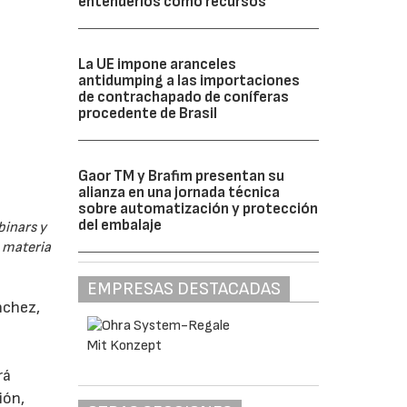
entenderlos como recursos”
La UE impone aranceles
antidumping a las importaciones
de contrachapado de coníferas
procedente de Brasil
Gaor TM y Brafim presentan su
alianza en una jornada técnica
sobre automatización y protección
del embalaje
binars y
n materia
EMPRESAS DESTACADAS
nchez,
rá
ión,