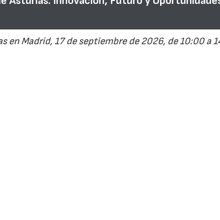
de Asturias: Innovación, Futuro y Oportunidade
s en Madrid, 17 de septiembre de 2026, de 10:00 a 1
su potencial forestal en un motor 
rrollo rural
4.0
· Interempresas
6434
s en Madrid
acogerá el próximo 17 de septiembre la jorn
n, Futuro y Oportunidades de Inversión'
, organizada junto
. El encuentro servirá para presentar las líneas maestras d
ar, junto a representantes de la Administración, la empres
orestal capaz de generar mayor valor añadido, atraer inve