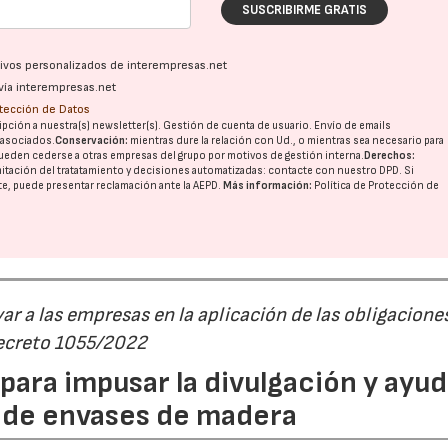
SUSCRIBIRME GRATIS
ativos personalizados de interempresas.net
vía interempresas.net
otección de Datos
pción a nuestra(s) newsletter(s). Gestión de cuenta de usuario. Envío de emails
o asociados.
Conservación:
mientras dure la relación con Ud., o mientras sea necesario para
ueden cederse a otras
empresas del grupo
por motivos de gestión interna.
Derechos:
imitación del tratatamiento y decisiones automatizadas:
contacte con nuestro DPD
. Si
nte, puede presentar reclamación ante la
AEPD
.
Más información:
Política de Protección de
r a las empresas en la aplicación de las obligacione
Decreto 1055/2022
ara impusar la divulgación y ayud
P de envases de madera
22/07/2026
29/07/2026