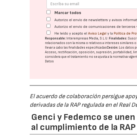
Marcar todos
Autorizo el envío de newsletters y avisos inform
Autorizo el envío de comunicaciones de terceros 
He leído y acepto el
Aviso Legal
y la
Política de Pr
Responsable:
Interempresas Media, S.L.U.
Finalidades:
Suscri
relacionados con la misma o relativos a intereses similares 
llevar a cabo las finalidades especificadas
Cesión:
Los datos p
Acceso, rectificación, oposición, supresión, portabilidad, l
considera que el tratamiento no se ajusta a la normativa vige
Datos
El acuerdo de colaboración persigue apoya
derivadas de la RAP regulada en el Real 
Genci y Fedemco se unen p
al cumplimiento de la RA