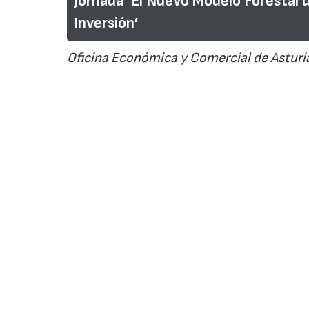
Jornada ‘El Nuevo Modelo Forestal 
Inversión’
Oficina Económica y Comercial de Asturia
Asturias busca convertir 
inversión, industria y desa
Javier García
Periodista especializado en Industria 
Media
29/07/2026
La
Oficina Económica y Comercial de Asturia
Nuevo Modelo Forestal de Asturias: Innovació
Federación Asturiana de Empresarios (
FADE
)
Forestal de Asturias 2027-2041 y para analiz
investigación, cómo impulsar una industria f