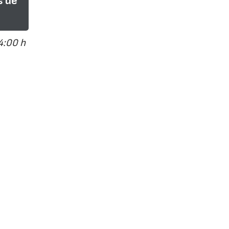
s de
4:00 h
de
ada
'El
 con la
el Plan
a y la
rsiones