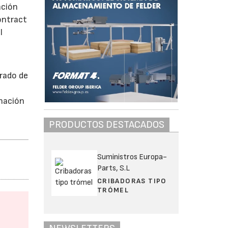
ación
ontract
l
rado de
inación
PRODUCTOS DESTACADOS
Suministros Europa-
Parts, S.L
CRIBADORAS TIPO
TRÓMEL