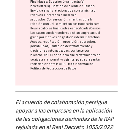
Finalidades:
Suscripción a nuestra(s)
newsletter(s). Gestión de cuenta de usuario.
Envío de emails relacionados con la misma o
relativos a intereses similares o
asociados.
Conservación:
mientras dure la
relación con Ud., o mientras sea necesario para
llevar a cabo las finalidades especificadas
Cesión:
Los datos pueden cederse a otras
empresas del
grupo
por motivos de gestión interna.
Derechos:
Acceso, rectificación, oposición, supresión,
portabilidad, limitación del tratatamiento y
decisiones automatizadas:
contacte con
nuestro DPD
. Si considera que el tratamiento no
se ajusta a la normativa vigente, puede presentar
reclamación ante la
AEPD
.
Más información:
Política de Protección de Datos
El acuerdo de colaboración persigue
apoyar a las empresas en la aplicación
de las obligaciones derivadas de la RAP
regulada en el Real Decreto 1055/2022