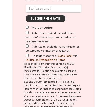
SUSCRIBIRME GRATIS
Marcar todos
Autorizo el envío de newsletters y
avisos informativos personalizados de
interempresas.net
Autorizo el envío de comunicaciones
de terceros vía interempresas.net
He leído y acepto el
Aviso Legal
y la
Política de Protección de Datos
Responsable:
Interempresas Media, S.L.U.
Finalidades:
Suscripción a nuestra(s)
newsletter(s). Gestión de cuenta de usuario.
Envío de emails relacionados con la misma o
relativos a intereses similares o
asociados.
Conservación:
mientras dure la
relación con Ud., o mientras sea necesario para
llevar a cabo las finalidades especificadas
Cesión:
Los datos pueden cederse a otras
empresas del
grupo
por motivos de gestión interna.
Derechos:
Acceso, rectificación, oposición, supresión,
portabilidad, limitación del tratatamiento y
decisiones automatizadas:
contacte con