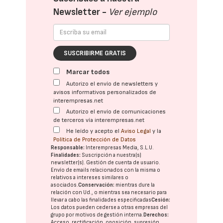
Newsletter -
Ver ejemplo
SUSCRIBIRME GRATIS
Marcar todos
Autorizo el envío de newsletters y
avisos informativos personalizados de
interempresas.net
Autorizo el envío de comunicaciones
de terceros vía interempresas.net
He leído y acepto el
Aviso Legal
y la
Política de Protección de Datos
Responsable:
Interempresas Media, S.L.U.
Finalidades:
Suscripción a nuestra(s)
newsletter(s). Gestión de cuenta de usuario.
Envío de emails relacionados con la misma o
relativos a intereses similares o
asociados.
Conservación:
mientras dure la
relación con Ud., o mientras sea necesario para
llevar a cabo las finalidades especificadas
Cesión:
Los datos pueden cederse a otras
empresas del
grupo
por motivos de gestión interna.
Derechos:
Acceso, rectificación, oposición, supresión,