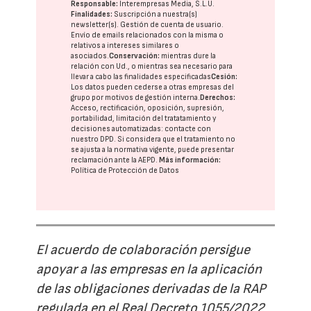
Responsable:
Interempresas Media, S.L.U.
Finalidades:
Suscripción a nuestra(s)
newsletter(s). Gestión de cuenta de usuario.
Envío de emails relacionados con la misma o
relativos a intereses similares o
asociados.
Conservación:
mientras dure la
relación con Ud., o mientras sea necesario para
llevar a cabo las finalidades especificadas
Cesión:
Los datos pueden cederse a otras
empresas del
grupo
por motivos de gestión interna.
Derechos:
Acceso, rectificación, oposición, supresión,
portabilidad, limitación del tratatamiento y
decisiones automatizadas:
contacte con
nuestro DPD
. Si considera que el tratamiento no
se ajusta a la normativa vigente, puede presentar
reclamación ante la
AEPD
.
Más información:
Política de Protección de Datos
El acuerdo de colaboración persigue
apoyar a las empresas en la aplicación
de las obligaciones derivadas de la RAP
regulada en el Real Decreto 1055/2022