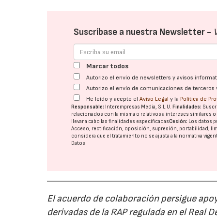
Suscríbase a nuestra Newsletter -
Marcar todos
Autorizo el envío de newsletters y avisos inform
Autorizo el envío de comunicaciones de terceros 
He leído y acepto el
Aviso Legal
y la
Política de Pr
Responsable:
Interempresas Media, S.L.U.
Finalidades:
Suscri
relacionados con la misma o relativos a intereses similares 
llevar a cabo las finalidades especificadas
Cesión:
Los datos p
Acceso, rectificación, oposición, supresión, portabilidad, l
considera que el tratamiento no se ajusta a la normativa vige
Datos
El acuerdo de colaboración persigue apoya
derivadas de la RAP regulada en el Real 