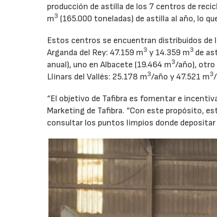
producción de astilla de los 7 centros de rec
3
m
(165.000 toneladas) de astilla al año, lo que
Estos centros se encuentran distribuidos de 
3
3
Arganda del Rey: 47.159 m
y 14.359 m
de as
3
anual), uno en Albacete (19.464 m
/año), otro
3
3
Llinars del Vallés: 25.178 m
/año y 47.521 m
“El objetivo de Tafibra es fomentar e incentiva
Marketing de Tafibra. “Con este propósito, 
consultar los puntos limpios donde depositar 