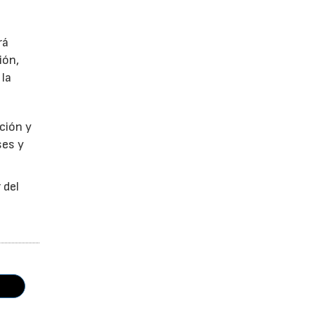
rá
ión,
 la
ción y
ses y
 del