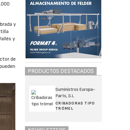
5.000
abrada y
illa
allés y
ector de
 pueden
PRODUCTOS DESTACADOS
Suministros Europa-
Parts, S.L
CRIBADORAS TIPO
TRÓMEL