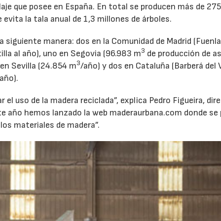
iclaje que posee en España. En total se producen más de 27
 evita la tala anual de 1,3 millones de árboles.
la siguiente manera: dos en la Comunidad de Madrid (Fuenl
3
tilla al año), uno en Segovia (96.983 m
de producción de ast
3
 en Sevilla (24.854 m
/año) y dos en Cataluña (Barberá del V
/año).
r el uso de la madera reciclada”, explica Pedro Figueira, dir
este año hemos lanzado la web maderaurbana.com donde se
los materiales de madera”.