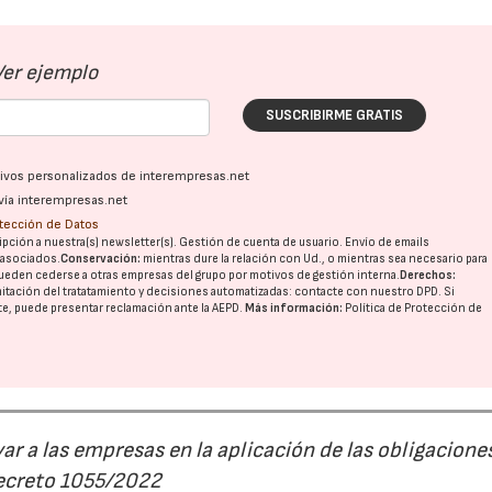
Ver ejemplo
SUSCRIBIRME GRATIS
ativos personalizados de interempresas.net
vía interempresas.net
otección de Datos
pción a nuestra(s) newsletter(s). Gestión de cuenta de usuario. Envío de emails
o asociados.
Conservación:
mientras dure la relación con Ud., o mientras sea necesario para
ueden cederse a otras
empresas del grupo
por motivos de gestión interna.
Derechos:
imitación del tratatamiento y decisiones automatizadas:
contacte con nuestro DPD
. Si
nte, puede presentar reclamación ante la
AEPD
.
Más información:
Política de Protección de
r a las empresas en la aplicación de las obligacione
Decreto 1055/2022