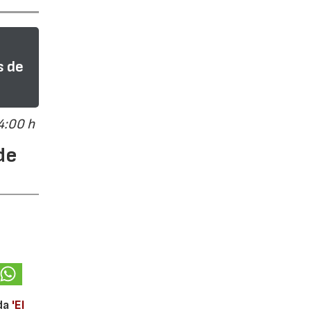
s de
4:00 h
de
ada
'El