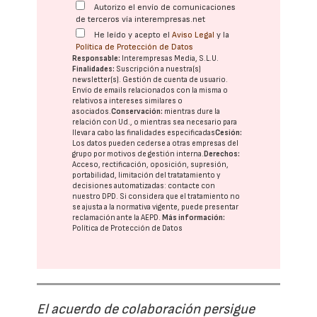
Autorizo el envío de comunicaciones
de terceros vía interempresas.net
He leído y acepto el
Aviso Legal
y la
Política de Protección de Datos
Responsable:
Interempresas Media, S.L.U.
Finalidades:
Suscripción a nuestra(s)
newsletter(s). Gestión de cuenta de usuario.
Envío de emails relacionados con la misma o
relativos a intereses similares o
asociados.
Conservación:
mientras dure la
relación con Ud., o mientras sea necesario para
llevar a cabo las finalidades especificadas
Cesión:
Los datos pueden cederse a otras
empresas del
grupo
por motivos de gestión interna.
Derechos:
Acceso, rectificación, oposición, supresión,
portabilidad, limitación del tratatamiento y
decisiones automatizadas:
contacte con
nuestro DPD
. Si considera que el tratamiento no
se ajusta a la normativa vigente, puede presentar
reclamación ante la
AEPD
.
Más información:
Política de Protección de Datos
El acuerdo de colaboración persigue