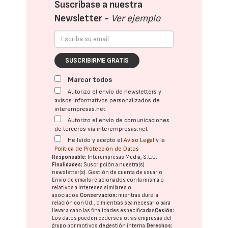
Suscríbase a nuestra
Newsletter -
Ver ejemplo
SUSCRIBIRME GRATIS
Marcar todos
Autorizo el envío de newsletters y
avisos informativos personalizados de
interempresas.net
Autorizo el envío de comunicaciones
de terceros vía interempresas.net
He leído y acepto el
Aviso Legal
y la
Política de Protección de Datos
Responsable:
Interempresas Media, S.L.U.
Finalidades:
Suscripción a nuestra(s)
newsletter(s). Gestión de cuenta de usuario.
Envío de emails relacionados con la misma o
relativos a intereses similares o
asociados.
Conservación:
mientras dure la
relación con Ud., o mientras sea necesario para
llevar a cabo las finalidades especificadas
Cesión:
Los datos pueden cederse a otras
empresas del
grupo
por motivos de gestión interna.
Derechos: