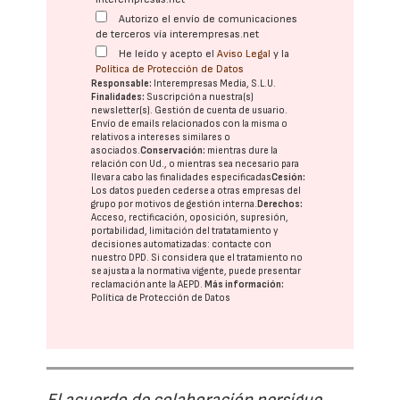
Autorizo el envío de comunicaciones
de terceros vía interempresas.net
He leído y acepto el
Aviso Legal
y la
Política de Protección de Datos
Responsable:
Interempresas Media, S.L.U.
Finalidades:
Suscripción a nuestra(s)
newsletter(s). Gestión de cuenta de usuario.
Envío de emails relacionados con la misma o
relativos a intereses similares o
asociados.
Conservación:
mientras dure la
relación con Ud., o mientras sea necesario para
llevar a cabo las finalidades especificadas
Cesión:
Los datos pueden cederse a otras
empresas del
grupo
por motivos de gestión interna.
Derechos:
Acceso, rectificación, oposición, supresión,
portabilidad, limitación del tratatamiento y
decisiones automatizadas:
contacte con
nuestro DPD
. Si considera que el tratamiento no
se ajusta a la normativa vigente, puede presentar
reclamación ante la
AEPD
.
Más información:
Política de Protección de Datos
El acuerdo de colaboración persigue