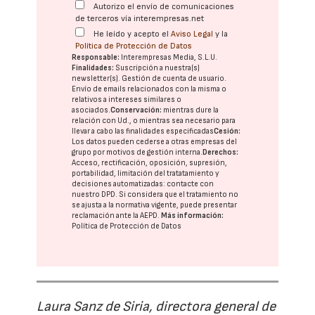
Autorizo el envío de comunicaciones
de terceros vía interempresas.net
He leído y acepto el
Aviso Legal
y la
Política de Protección de Datos
Responsable:
Interempresas Media, S.L.U.
Finalidades:
Suscripción a nuestra(s)
newsletter(s). Gestión de cuenta de usuario.
Envío de emails relacionados con la misma o
relativos a intereses similares o
asociados.
Conservación:
mientras dure la
relación con Ud., o mientras sea necesario para
llevar a cabo las finalidades especificadas
Cesión:
Los datos pueden cederse a otras
empresas del
grupo
por motivos de gestión interna.
Derechos:
Acceso, rectificación, oposición, supresión,
portabilidad, limitación del tratatamiento y
decisiones automatizadas:
contacte con
nuestro DPD
. Si considera que el tratamiento no
se ajusta a la normativa vigente, puede presentar
reclamación ante la
AEPD
.
Más información:
Política de Protección de Datos
Laura Sanz de Siria, directora general de