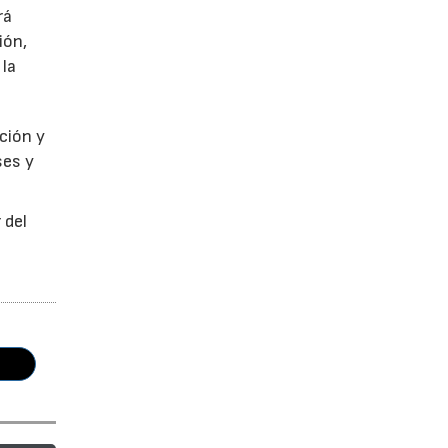
rá
ión,
 la
ción y
ses y
 del