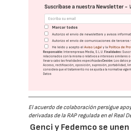
Suscríbase a nuestra Newsletter -
Marcar todos
Autorizo el envío de newsletters y avisos inform
Autorizo el envío de comunicaciones de terceros 
He leído y acepto el
Aviso Legal
y la
Política de Pr
Responsable:
Interempresas Media, S.L.U.
Finalidades:
Suscri
relacionados con la misma o relativos a intereses similares 
llevar a cabo las finalidades especificadas
Cesión:
Los datos p
Acceso, rectificación, oposición, supresión, portabilidad, l
considera que el tratamiento no se ajusta a la normativa vige
Datos
El acuerdo de colaboración persigue apoya
derivadas de la RAP regulada en el Real 
Genci y Fedemco se unen p