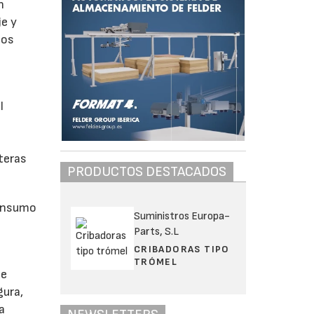
n
je y
los
l
teras
PRODUCTOS DESTACADOS
consumo
Suministros Europa-
Parts, S.L
CRIBADORAS TIPO
TRÓMEL
de
gura,
a