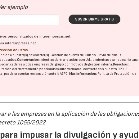
Ver ejemplo
SUSCRIBIRME GRATIS
ativos personalizados de interempresas.net
vía interempresas.net
otección de Datos
pción a nuestra(s) newsletter(s). Gestión de cuenta de usuario. Envío de emails
o asociados.
Conservación:
mientras dure la relación con Ud., o mientras sea necesario para
ueden cederse a otras
empresas del grupo
por motivos de gestión interna.
Derechos:
imitación del tratatamiento y decisiones automatizadas:
contacte con nuestro DPD
. Si
nte, puede presentar reclamación ante la
AEPD
.
Más información:
Política de Protección de
r a las empresas en la aplicación de las obligacione
Decreto 1055/2022
ara impusar la divulgación y ayud