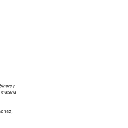
binars y
n materia
nchez,