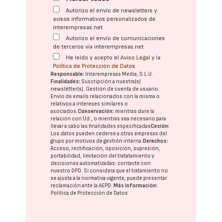
Autorizo el envío de newsletters y
avisos informativos personalizados de
interempresas.net
Autorizo el envío de comunicaciones
de terceros vía interempresas.net
He leído y acepto el
Aviso Legal
y la
Política de Protección de Datos
Responsable:
Interempresas Media, S.L.U.
Finalidades:
Suscripción a nuestra(s)
newsletter(s). Gestión de cuenta de usuario.
Envío de emails relacionados con la misma o
relativos a intereses similares o
asociados.
Conservación:
mientras dure la
relación con Ud., o mientras sea necesario para
llevar a cabo las finalidades especificadas
Cesión:
Los datos pueden cederse a otras
empresas del
grupo
por motivos de gestión interna.
Derechos:
Acceso, rectificación, oposición, supresión,
portabilidad, limitación del tratatamiento y
decisiones automatizadas:
contacte con
nuestro DPD
. Si considera que el tratamiento no
se ajusta a la normativa vigente, puede presentar
reclamación ante la
AEPD
.
Más información:
Política de Protección de Datos