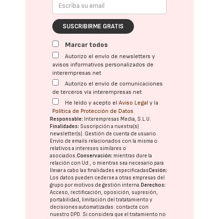
SUSCRIBIRME GRATIS
Marcar todos
Autorizo el envío de newsletters y
avisos informativos personalizados de
interempresas.net
Autorizo el envío de comunicaciones
de terceros vía interempresas.net
He leído y acepto el
Aviso Legal
y la
Política de Protección de Datos
Responsable:
Interempresas Media, S.L.U.
Finalidades:
Suscripción a nuestra(s)
newsletter(s). Gestión de cuenta de usuario.
Envío de emails relacionados con la misma o
relativos a intereses similares o
asociados.
Conservación:
mientras dure la
relación con Ud., o mientras sea necesario para
llevar a cabo las finalidades especificadas
Cesión:
Los datos pueden cederse a otras
empresas del
grupo
por motivos de gestión interna.
Derechos:
Acceso, rectificación, oposición, supresión,
portabilidad, limitación del tratatamiento y
decisiones automatizadas:
contacte con
nuestro DPD
. Si considera que el tratamiento no