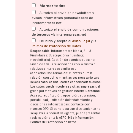
Marcar todos
Autorizo el envío de newsletters y
avisos informativos personalizados de
interempresas.net
Autorizo el envío de comunicaciones
de terceros vía interempresas.net
He leído y acepto el
Aviso Legal
y la
Política de Protección de Datos
Responsable:
Interempresas Media, S.L.U.
Finalidades:
Suscripción a nuestra(s)
newsletter(s). Gestión de cuenta de usuario.
Envío de emails relacionados con la misma o
relativos a intereses similares o
asociados.
Conservación:
mientras dure la
relación con Ud., o mientras sea necesario para
llevar a cabo las finalidades especificadas
Cesión:
Los datos pueden cederse a otras
empresas del
grupo
por motivos de gestión interna.
Derechos:
Acceso, rectificación, oposición, supresión,
portabilidad, limitación del tratatamiento y
decisiones automatizadas:
contacte con
nuestro DPD
. Si considera que el tratamiento no
se ajusta a la normativa vigente, puede presentar
reclamación ante la
AEPD
.
Más información:
Política de Protección de Datos