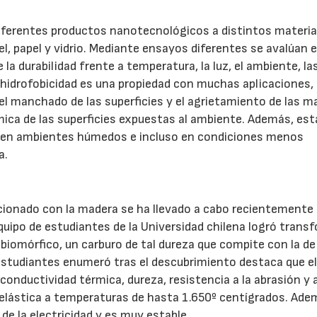
 diferentes productos nanotecnológicos a distintos materia
iel, papel y vidrio. Mediante ensayos diferentes se avalúan 
la durabilidad frente a temperatura, la luz, el ambiente, la
rhidrofobicidad es una propiedad con muchas aplicaciones,
el manchado de las superficies y el agrietamiento de las m
mica de las superficies expuestas al ambiente. Además, est
n en ambientes húmedos e incluso en condiciones menos
a.
cionado con la madera se ha llevado a cabo recientemente
quipo de estudiantes de la Universidad chilena logró trans
 biomórfico, un carburo de tal dureza que compite con la de
 estudiantes enumeró tras el descubrimiento destaca que e
conductividad térmica, dureza, resistencia a la abrasión y a
 elástica a temperaturas de hasta 1.650º centígrados. Adem
de la electricidad y es muy estable.