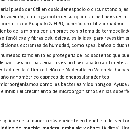
rial pueda ser útil en cualquier espacio o circunstancia, e
do, además, con la garantía de cumplir con las bases de la
a como los de Kuups In & H2O, además de utilizar madera
amiento de la misma con un práctico sistema de termosellad
 fenólicas y fibras celulósicas, es la ideal para revestimi
ndiciones extremas de humedad, como spas, baños o ducha
a humedad también lo es protegerla de las bacterias que pu
n de barnices antibacterianos es un buen aliado contra efec
entado en la última edición de Maderalia en Valencia, ha ba
tamaño nanométrico capaces de encapsular agentes
 microorganismos como las bacterias y los hongos. Ayuda 
 e inhibir el crecimiento de microorganismos en las superfi
 aplique de la manera más eficiente en beneficio del sector
lógico del mueble, madera, embalaje y afine
s (Aidima). Un