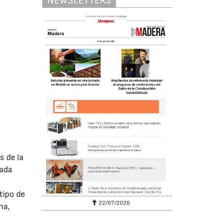
NEWSLETTERS
s de la
mada
s
tipo de
22/07/2026
na,