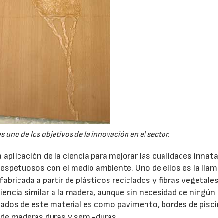
 uno de los objetivos de la innovación en el sector.
 aplicación de la ciencia para mejorar las cualidades innata
spetuosos con el medio ambiente. Uno de ellos es la lla
bricada a partir de plásticos reciclados y fibras vegetale
encia similar a la madera, aunque sin necesidad de ningún 
22/07/2026
29/07/2026
dos de este material es como pavimento, bordes de pisci
 de maderas duras y semi-duras.