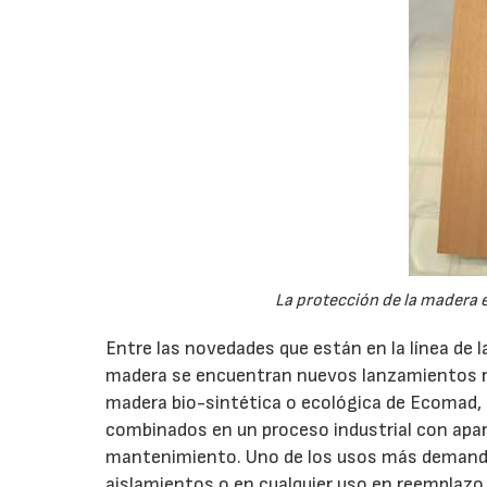
La protección de la madera es
Entre las novedades que están en la línea de la
madera se encuentran nuevos lanzamientos re
madera bio-sintética o ecológica de Ecomad, fa
combinados en un proceso industrial con apari
mantenimiento. Uno de los usos más demanda
aislamientos o en cualquier uso en reemplazo