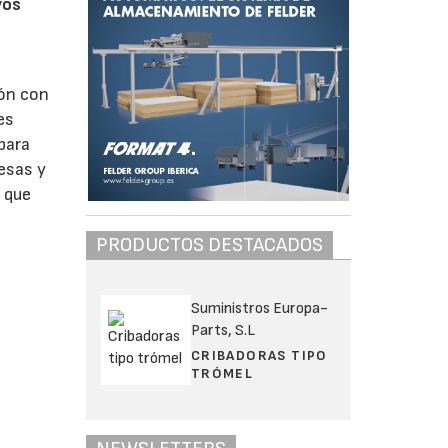
yos
ión con
es
para
esas y
s que
PRODUCTOS DESTACADOS
Suministros Europa-
Parts, S.L
CRIBADORAS TIPO
TRÓMEL