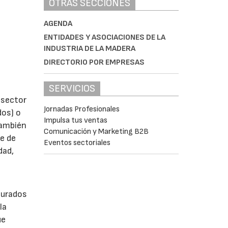
OTRAS SECCIONES
AGENDA
ENTIDADES Y ASOCIACIONES DE LA
INDUSTRIA DE LA MADERA
DIRECTORIO POR EMPRESAS
SERVICIOS
 sector
Jornadas Profesionales
dos) o
Impulsa tus ventas
También
Comunicación y Marketing B2B
ie de
Eventos sectoriales
dad,
turados
la
ue