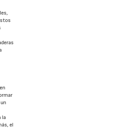
les,
estos
s
aderas
a
 en
formar
 un
l
 la
ás, el