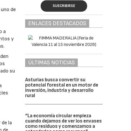
SUSCRIBIRSE
s uno de
ENLACES DESTACADOS
o a
entos y
s.
eden
ÚLTIMAS NOTICIAS
tos
sado su
Asturias busca convertir su
potencial forestal en un motor de
a
inversión, industria y desarrollo
cies
rural
“La economía circular empieza
cuando dejamos de ver los envases
 de la
como residuos y comenzamos a
o de