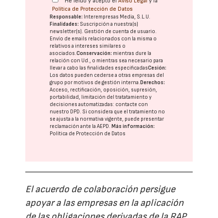
He leído y acepto el
Aviso Legal
y la
Política de Protección de Datos
Responsable:
Interempresas Media, S.L.U.
Finalidades:
Suscripción a nuestra(s)
newsletter(s). Gestión de cuenta de usuario.
Envío de emails relacionados con la misma o
relativos a intereses similares o
asociados.
Conservación:
mientras dure la
relación con Ud., o mientras sea necesario para
llevar a cabo las finalidades especificadas
Cesión:
Los datos pueden cederse a otras
empresas del
grupo
por motivos de gestión interna.
Derechos:
Acceso, rectificación, oposición, supresión,
portabilidad, limitación del tratatamiento y
decisiones automatizadas:
contacte con
nuestro DPD
. Si considera que el tratamiento no
se ajusta a la normativa vigente, puede presentar
reclamación ante la
AEPD
.
Más información:
Política de Protección de Datos
El acuerdo de colaboración persigue
apoyar a las empresas en la aplicación
de las obligaciones derivadas de la RAP