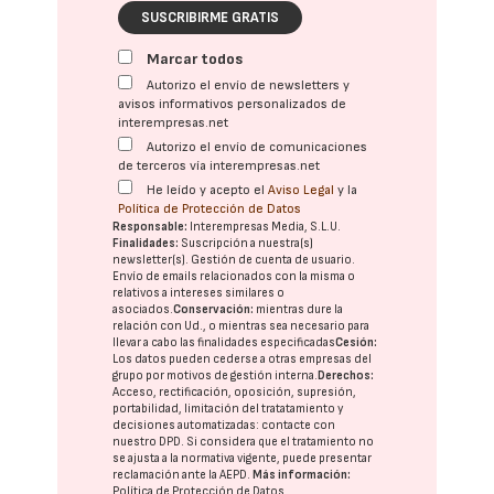
SUSCRIBIRME GRATIS
Marcar todos
Autorizo el envío de newsletters y
avisos informativos personalizados de
interempresas.net
Autorizo el envío de comunicaciones
de terceros vía interempresas.net
He leído y acepto el
Aviso Legal
y la
Política de Protección de Datos
Responsable:
Interempresas Media, S.L.U.
Finalidades:
Suscripción a nuestra(s)
newsletter(s). Gestión de cuenta de usuario.
Envío de emails relacionados con la misma o
relativos a intereses similares o
asociados.
Conservación:
mientras dure la
relación con Ud., o mientras sea necesario para
llevar a cabo las finalidades especificadas
Cesión:
Los datos pueden cederse a otras
empresas del
grupo
por motivos de gestión interna.
Derechos:
Acceso, rectificación, oposición, supresión,
portabilidad, limitación del tratatamiento y
decisiones automatizadas:
contacte con
nuestro DPD
. Si considera que el tratamiento no
se ajusta a la normativa vigente, puede presentar
reclamación ante la
AEPD
.
Más información:
Política de Protección de Datos