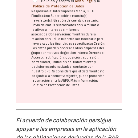
He leído y acepto el
Aviso Legal
y la
Política de Protección de Datos
Responsable:
Interempresas Media, S.L.U.
Finalidades:
Suscripción a nuestra(s)
newsletter(s). Gestión de cuenta de usuario.
Envío de emails relacionados con la misma o
relativos a intereses similares o
asociados.
Conservación:
mientras dure la
relación con Ud., o mientras sea necesario para
llevar a cabo las finalidades especificadas
Cesión:
Los datos pueden cederse a otras
empresas del
grupo
por motivos de gestión interna.
Derechos:
Acceso, rectificación, oposición, supresión,
portabilidad, limitación del tratatamiento y
decisiones automatizadas:
contacte con
nuestro DPD
. Si considera que el tratamiento no
se ajusta a la normativa vigente, puede presentar
reclamación ante la
AEPD
.
Más información:
Política de Protección de Datos
El acuerdo de colaboración persigue
apoyar a las empresas en la aplicación
de las obligaciones derivadas de la RAP