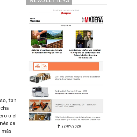
NEWSLETTERS
so, tan
ucha
ro o el
onés de
22/07/2026
s más