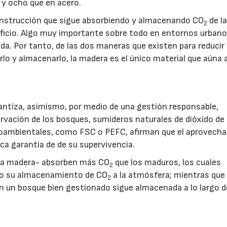
, y ocho que en acero.
construcción que sigue absorbiendo y almacenando CO
de l
2
edificio. Algo muy importante sobre todo en entornos urban
a. Por tanto, de las dos maneras que existen para reducir 
erlo y almacenarlo, la madera es el único material que aúna
antiza, asimismo, por medio de una gestión responsable,
rvación de los bosques, sumideros naturales de dióxido de
ioambientales, como FSC o PEFC, afirman que el aprovech
ica garantía de de su supervivencia.
 la madera- absorben más CO
que los maduros, los cuales
2
ndo su almacenamiento de CO
a la atmósfera; mientras que 
2
n un bosque bien gestionado sigue almacenada a lo largo d