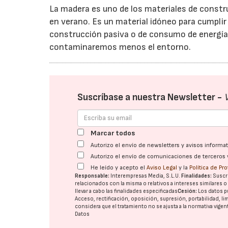
La madera es uno de los materiales de constru
en verano. Es un material idóneo para cumpli
construcción pasiva o de consumo de energía 
contaminaremos menos el entorno.
Suscríbase a nuestra Newsletter -
Marcar todos
Autorizo el envío de newsletters y avisos inform
Autorizo el envío de comunicaciones de terceros 
He leído y acepto el
Aviso Legal
y la
Política de Pr
Responsable:
Interempresas Media, S.L.U.
Finalidades:
Suscri
relacionados con la misma o relativos a intereses similares 
llevar a cabo las finalidades especificadas
Cesión:
Los datos p
Acceso, rectificación, oposición, supresión, portabilidad, l
considera que el tratamiento no se ajusta a la normativa vige
Datos