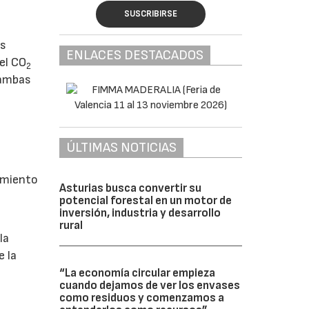
SUSCRIBIRSE
a
os
ENLACES DESTACADOS
el CO
2
 ambas
ÚLTIMAS NOTICIAS
amiento
Asturias busca convertir su
potencial forestal en un motor de
inversión, industria y desarrollo
rural
la
e la
“La economía circular empieza
cuando dejamos de ver los envases
como residuos y comenzamos a