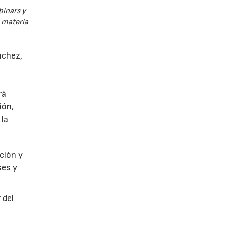
binars y
n materia
nchez,
rá
ión,
 la
ción y
ses y
 del