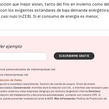
cción que mejor aíslan, tanto del frío en invierno como del
r con los exigentes estándares de baja demanda energética 
casi nulo (nZEB). Si el consumo de energía es menor,
Ver ejemplo
SUSCRIBIRME GRATIS
ativos personalizados de interempresas.net
vía interempresas.net
otección de Datos
pción a nuestra(s) newsletter(s). Gestión de cuenta de usuario. Envío de emails
o asociados.
Conservación:
mientras dure la relación con Ud., o mientras sea necesario para
ueden cederse a otras
empresas del grupo
por motivos de gestión interna.
Derechos:
imitación del tratatamiento y decisiones automatizadas:
contacte con nuestro DPD
. Si
nte, puede presentar reclamación ante la
AEPD
.
Más información:
Política de Protección de