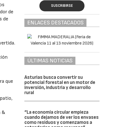
íos
SUSCRIBIRSE
dor de
s de
ENLACES DESTACADOS
vertida.
ción
ÚLTIMAS NOTICIAS
Asturias busca convertir su
ara que
potencial forestal en un motor de
inversión, industria y desarrollo
rural
patio,
“La economía circular empieza
a &
cuando dejamos de ver los envases
como residuos y comenzamos a