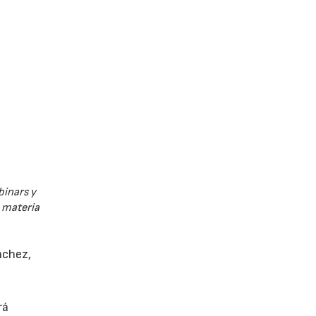
binars y
n materia
nchez,
rá