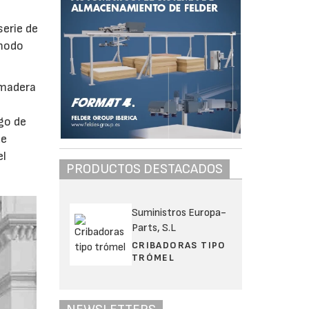
serie de
 modo
 madera
go de
de
el
PRODUCTOS DESTACADOS
Suministros Europa-
Parts, S.L
CRIBADORAS TIPO
TRÓMEL