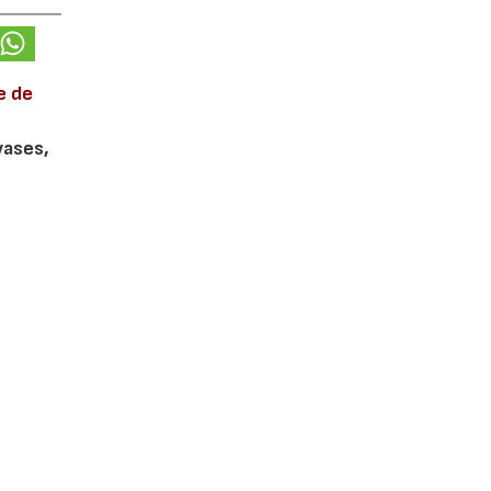
e de
vases,