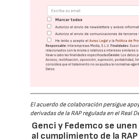
Marcar todos
Autorizo el envío de newsletters y avisos inform
Autorizo el envío de comunicaciones de terceros 
He leído y acepto el
Aviso Legal
y la
Política de Pr
Responsable:
Interempresas Media, S.L.U.
Finalidades:
Suscri
relacionados con la misma o relativos a intereses similares 
llevar a cabo las finalidades especificadas
Cesión:
Los datos p
Acceso, rectificación, oposición, supresión, portabilidad, l
considera que el tratamiento no se ajusta a la normativa vige
Datos
El acuerdo de colaboración persigue apoya
derivadas de la RAP regulada en el Real 
Genci y Fedemco se unen p
al cumplimiento de la RA