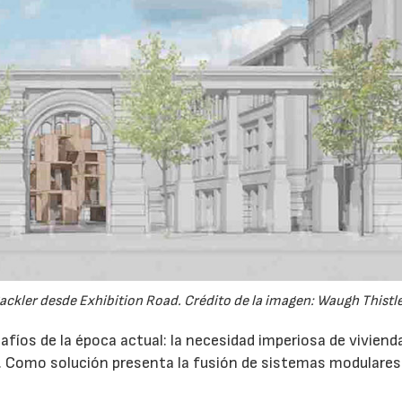
 Sackler desde Exhibition Road. Crédito de la imagen: Waugh Thistl
fíos de la época actual: la necesidad imperiosa de vivienda
o. Como solución presenta la fusión de sistemas modulares
22/07/2026
29/07/2026