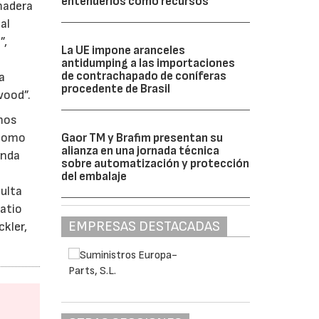
entenderlos como recursos”
madera
al
”,
La UE impone aranceles
antidumping a las importaciones
de contrachapado de coníferas
a
procedente de Brasil
wood”.
emos
 como
Gaor TM y Brafim presentan su
alianza en una jornada técnica
inda
sobre automatización y protección
del embalaje
sulta
patio
EMPRESAS DESTACADAS
ckler,