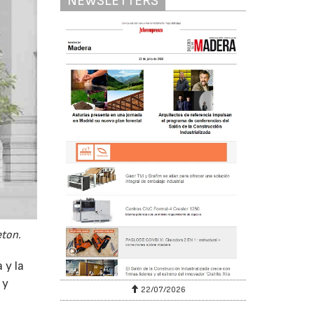
NEWSLETTERS
eton.
 y la
 y
22/07/2026