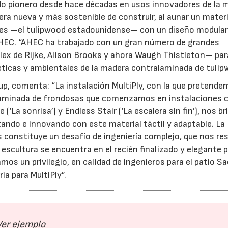
do pionero desde hace décadas en usos innovadores de la 
era nueva y más sostenible de construir, al aunar un materi
ues —el tulipwood estadounidense— con un diseño modular
 AHEC. “AHEC ha trabajado con un gran número de grandes
lex de Rijke, Alison Brooks y ahora Waugh Thistleton— par
éticas y ambientales de la madera contralaminada de tulip
up, comenta: “La instalación MultiPly, con la que pretend
ralaminada de frondosas que comenzamos en instalaciones
(‘La sonrisa’) y Endless Stair (‘La escalera sin fin’), nos br
ando e innovando con este material táctil y adaptable. La
s constituye un desafío de ingeniería complejo, que nos re
escultura se encuentra en el recién finalizado y elegante 
mos un privilegio, en calidad de ingenieros para el patio Sa
ía para MultiPly”.
Ver ejemplo