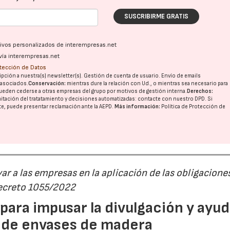
SUSCRIBIRME GRATIS
ativos personalizados de interempresas.net
vía interempresas.net
otección de Datos
pción a nuestra(s) newsletter(s). Gestión de cuenta de usuario. Envío de emails
o asociados.
Conservación:
mientras dure la relación con Ud., o mientras sea necesario para
ueden cederse a otras
empresas del grupo
por motivos de gestión interna.
Derechos:
imitación del tratatamiento y decisiones automatizadas:
contacte con nuestro DPD
. Si
nte, puede presentar reclamación ante la
AEPD
.
Más información:
Política de Protección de
r a las empresas en la aplicación de las obligacione
Decreto 1055/2022
ara impusar la divulgación y ayud
P de envases de madera