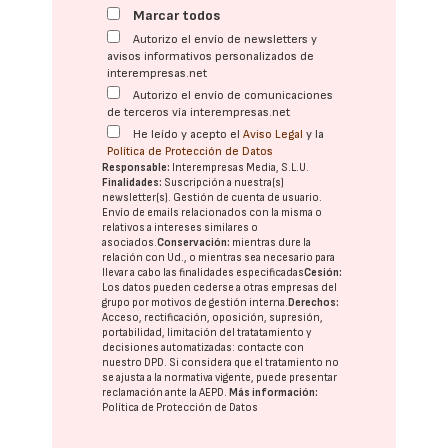
Marcar todos
Autorizo el envío de newsletters y
avisos informativos personalizados de
interempresas.net
Autorizo el envío de comunicaciones
de terceros vía interempresas.net
He leído y acepto el
Aviso Legal
y la
Política de Protección de Datos
Responsable:
Interempresas Media, S.L.U.
Finalidades:
Suscripción a nuestra(s)
newsletter(s). Gestión de cuenta de usuario.
Envío de emails relacionados con la misma o
relativos a intereses similares o
asociados.
Conservación:
mientras dure la
relación con Ud., o mientras sea necesario para
llevar a cabo las finalidades especificadas
Cesión:
Los datos pueden cederse a otras
empresas del
grupo
por motivos de gestión interna.
Derechos:
Acceso, rectificación, oposición, supresión,
portabilidad, limitación del tratatamiento y
decisiones automatizadas:
contacte con
nuestro DPD
. Si considera que el tratamiento no
se ajusta a la normativa vigente, puede presentar
reclamación ante la
AEPD
.
Más información:
Política de Protección de Datos