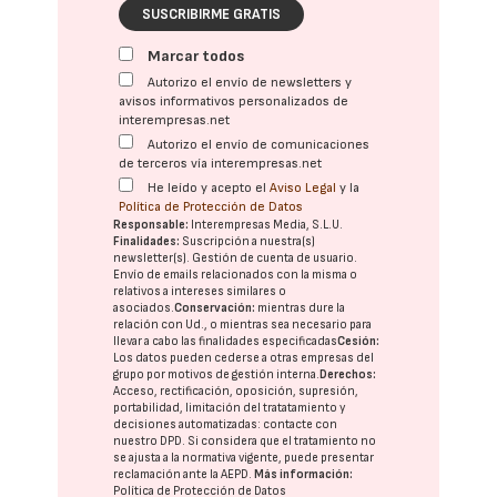
SUSCRIBIRME GRATIS
Marcar todos
Autorizo el envío de newsletters y
avisos informativos personalizados de
interempresas.net
Autorizo el envío de comunicaciones
de terceros vía interempresas.net
He leído y acepto el
Aviso Legal
y la
Política de Protección de Datos
Responsable:
Interempresas Media, S.L.U.
Finalidades:
Suscripción a nuestra(s)
newsletter(s). Gestión de cuenta de usuario.
Envío de emails relacionados con la misma o
relativos a intereses similares o
asociados.
Conservación:
mientras dure la
relación con Ud., o mientras sea necesario para
llevar a cabo las finalidades especificadas
Cesión:
Los datos pueden cederse a otras
empresas del
grupo
por motivos de gestión interna.
Derechos:
Acceso, rectificación, oposición, supresión,
portabilidad, limitación del tratatamiento y
decisiones automatizadas:
contacte con
nuestro DPD
. Si considera que el tratamiento no
se ajusta a la normativa vigente, puede presentar
reclamación ante la
AEPD
.
Más información:
Política de Protección de Datos