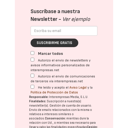
Suscríbase a nuestra
Newsletter -
Ver ejemplo
SUSCRIBIRME GRATIS
Marcar todos
Autorizo el envío de newsletters y
avisos informativos personalizados de
interempresas.net
Autorizo el envío de comunicaciones
de terceros vía interempresas.net
He leído y acepto el
Aviso Legal
y la
Política de Protección de Datos
Responsable:
Interempresas Media, S.L.U.
Finalidades:
Suscripción a nuestra(s)
newsletter(s). Gestión de cuenta de usuario.
Envío de emails relacionados con la misma o
relativos a intereses similares o
asociados.
Conservación:
mientras dure la
relación con Ud., o mientras sea necesario para
llevar a cabo las finalidades especificadas
Cesión: