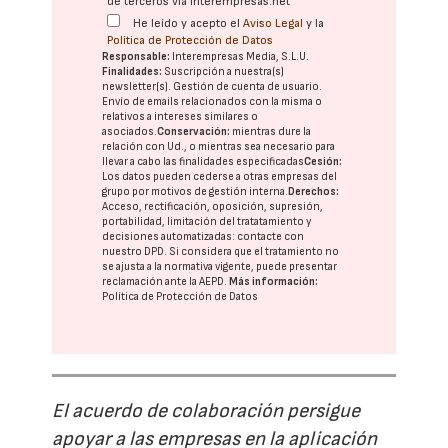
de terceros vía interempresas.net
He leído y acepto el
Aviso Legal
y la
Política de Protección de Datos
Responsable:
Interempresas Media, S.L.U.
Finalidades:
Suscripción a nuestra(s)
newsletter(s). Gestión de cuenta de usuario.
Envío de emails relacionados con la misma o
relativos a intereses similares o
asociados.
Conservación:
mientras dure la
relación con Ud., o mientras sea necesario para
llevar a cabo las finalidades especificadas
Cesión:
Los datos pueden cederse a otras
empresas del
grupo
por motivos de gestión interna.
Derechos:
Acceso, rectificación, oposición, supresión,
portabilidad, limitación del tratatamiento y
decisiones automatizadas:
contacte con
nuestro DPD
. Si considera que el tratamiento no
se ajusta a la normativa vigente, puede presentar
reclamación ante la
AEPD
.
Más información:
Política de Protección de Datos
El acuerdo de colaboración persigue
apoyar a las empresas en la aplicación