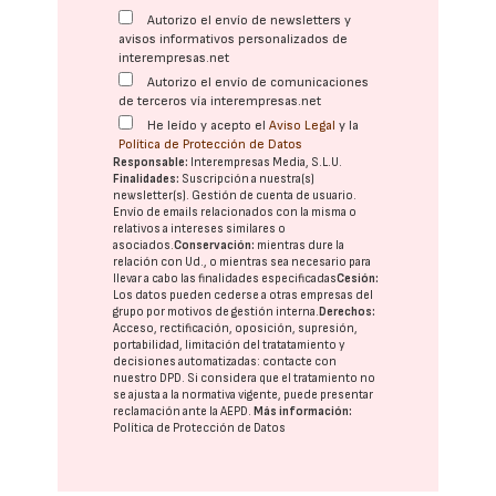
Autorizo el envío de newsletters y
avisos informativos personalizados de
interempresas.net
Autorizo el envío de comunicaciones
de terceros vía interempresas.net
He leído y acepto el
Aviso Legal
y la
Política de Protección de Datos
Responsable:
Interempresas Media, S.L.U.
Finalidades:
Suscripción a nuestra(s)
newsletter(s). Gestión de cuenta de usuario.
Envío de emails relacionados con la misma o
relativos a intereses similares o
asociados.
Conservación:
mientras dure la
relación con Ud., o mientras sea necesario para
llevar a cabo las finalidades especificadas
Cesión:
Los datos pueden cederse a otras
empresas del
grupo
por motivos de gestión interna.
Derechos:
Acceso, rectificación, oposición, supresión,
portabilidad, limitación del tratatamiento y
decisiones automatizadas:
contacte con
nuestro DPD
. Si considera que el tratamiento no
se ajusta a la normativa vigente, puede presentar
reclamación ante la
AEPD
.
Más información:
Política de Protección de Datos