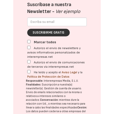
Suscríbase a nuestra
Newsletter -
Ver ejemplo
SUSCRIBIRME GRATIS
Marcar todos
Autorizo el envío de newsletters y
avisos informativos personalizados de
interempresas.net
Autorizo el envío de comunicaciones
de terceros vía interempresas.net
He leído y acepto el
Aviso Legal
y la
Política de Protección de Datos
Responsable:
Interempresas Media, S.L.U.
Finalidades:
Suscripción a nuestra(s)
newsletter(s). Gestión de cuenta de usuario.
Envío de emails relacionados con la misma o
relativos a intereses similares o
asociados.
Conservación:
mientras dure la
relación con Ud., o mientras sea necesario para
llevar a cabo las finalidades especificadas
Cesión:
Los datos pueden cederse a otras
empresas del