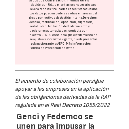
asociados.
Conservación:
mientras dure la
relación con Ud., o mientras sea necesario para
llevar a cabo las finalidades especificadas
Cesión:
Los datos pueden cederse a otras
empresas del
grupo
por motivos de gestión interna.
Derechos:
Acceso, rectificación, oposición, supresión,
portabilidad, limitación del tratatamiento y
decisiones automatizadas:
contacte con
nuestro DPD
. Si considera que el tratamiento no
se ajusta a la normativa vigente, puede presentar
reclamación ante la
AEPD
.
Más información:
Política de Protección de Datos
El acuerdo de colaboración persigue
apoyar a las empresas en la aplicación
de las obligaciones derivadas de la RAP
regulada en el Real Decreto 1055/2022
Genci y Fedemco se
unen para impusar la