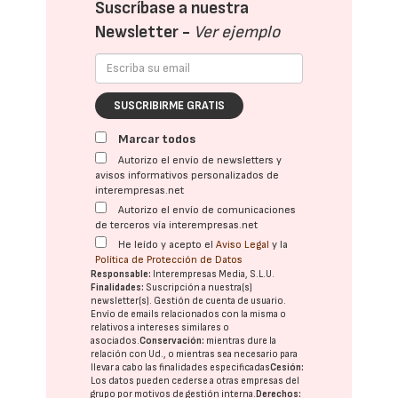
Suscríbase a nuestra
Newsletter -
Ver ejemplo
SUSCRIBIRME GRATIS
Marcar todos
Autorizo el envío de newsletters y
avisos informativos personalizados de
interempresas.net
Autorizo el envío de comunicaciones
de terceros vía interempresas.net
He leído y acepto el
Aviso Legal
y la
Política de Protección de Datos
Responsable:
Interempresas Media, S.L.U.
Finalidades:
Suscripción a nuestra(s)
newsletter(s). Gestión de cuenta de usuario.
Envío de emails relacionados con la misma o
relativos a intereses similares o
asociados.
Conservación:
mientras dure la
relación con Ud., o mientras sea necesario para
llevar a cabo las finalidades especificadas
Cesión:
Los datos pueden cederse a otras
empresas del
grupo
por motivos de gestión interna.
Derechos: