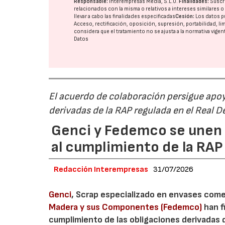
Responsable:
Interempresas Media, S.L.U.
Finalidades:
Suscri
relacionados con la misma o relativos a intereses similares 
llevar a cabo las finalidades especificadas
Cesión:
Los datos p
Acceso, rectificación, oposición, supresión, portabilidad, l
considera que el tratamiento no se ajusta a la normativa vige
Datos
El acuerdo de colaboración persigue apoya
derivadas de la RAP regulada en el Real 
Genci y Fedemco se unen p
al cumplimiento de la RA
Redacción Interempresas
31/07/2026
Genci
, Scrap especializado en envases comerc
Madera y sus Componentes (Fedemco)
han f
cumplimiento de las obligaciones derivadas 