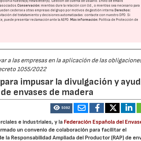
pción a nuestra(s) newsletter(s). Gestión de cuenta de usuario. Envío de emails
o asociados.
Conservación:
mientras dure la relación con Ud., o mientras sea necesario para
ueden cederse a otras
empresas del grupo
por motivos de gestión interna.
Derechos:
imitación del tratatamiento y decisiones automatizadas:
contacte con nuestro DPD
. Si
nte, puede presentar reclamación ante la
AEPD
.
Más información:
Política de Protección de
r a las empresas en la aplicación de las obligacione
Decreto 1055/2022
ara impusar la divulgación y ayud
P de envases de madera
5092
iales e industriales, y la
Federación Española del Envas
irmado un convenio de colaboración para facilitar el
de la Responsabilidad Ampliada del Productor (RAP) de en