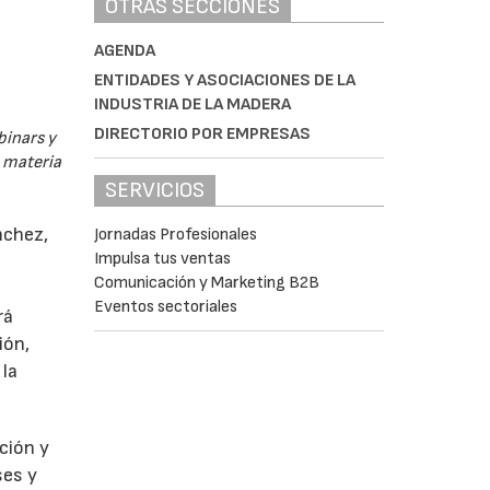
OTRAS SECCIONES
AGENDA
ENTIDADES Y ASOCIACIONES DE LA
INDUSTRIA DE LA MADERA
DIRECTORIO POR EMPRESAS
binars y
n materia
SERVICIOS
nchez,
Jornadas Profesionales
Impulsa tus ventas
Comunicación y Marketing B2B
Eventos sectoriales
rá
ión,
 la
ción y
ses y