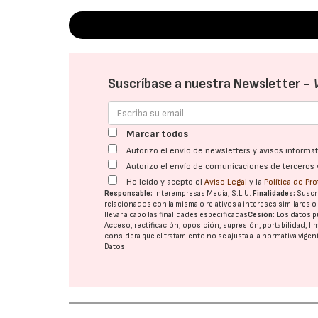
Suscríbase a nuestra Newsletter -
Marcar todos
Autorizo el envío de newsletters y avisos inform
Autorizo el envío de comunicaciones de terceros 
He leído y acepto el
Aviso Legal
y la
Política de Pr
Responsable:
Interempresas Media, S.L.U.
Finalidades:
Suscri
relacionados con la misma o relativos a intereses similares 
llevar a cabo las finalidades especificadas
Cesión:
Los datos p
Acceso, rectificación, oposición, supresión, portabilidad, l
considera que el tratamiento no se ajusta a la normativa vige
Datos