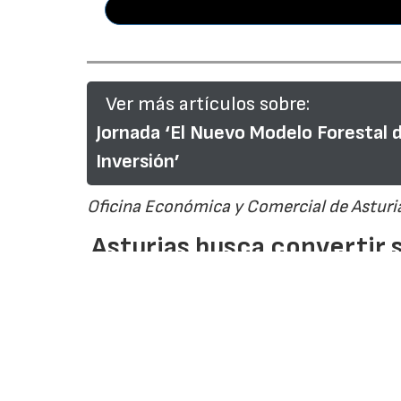
Ver más artículos sobre:
Jornada ‘El Nuevo Modelo Forestal 
Inversión’
Oficina Económica y Comercial de Asturia
Asturias busca convertir 
inversión, industria y desa
Javier García
Periodista especializado en Industria 
Media
29/07/2026