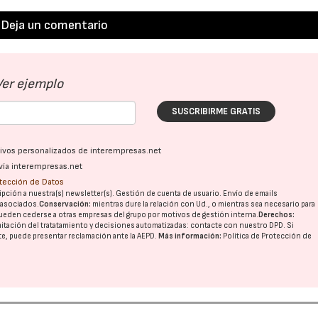
Deja un comentario
Ver ejemplo
SUSCRIBIRME GRATIS
ativos personalizados de interempresas.net
vía interempresas.net
otección de Datos
pción a nuestra(s) newsletter(s). Gestión de cuenta de usuario. Envío de emails
o asociados.
Conservación:
mientras dure la relación con Ud., o mientras sea necesario para
ueden cederse a otras
empresas del grupo
por motivos de gestión interna.
Derechos:
imitación del tratatamiento y decisiones automatizadas:
contacte con nuestro DPD
. Si
nte, puede presentar reclamación ante la
AEPD
.
Más información:
Política de Protección de