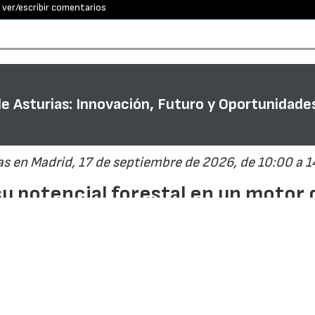
ver/escribir comentarios
de Asturias: Innovación, Futuro y Oportunidade
s en Madrid, 17 de septiembre de 2026, de 10:00 a 1
su potencial forestal en un motor 
rrollo rural
4.0
· Interempresas
7103