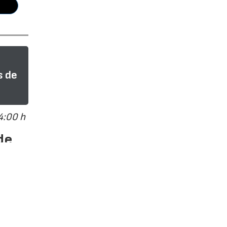
s de
4:00 h
de