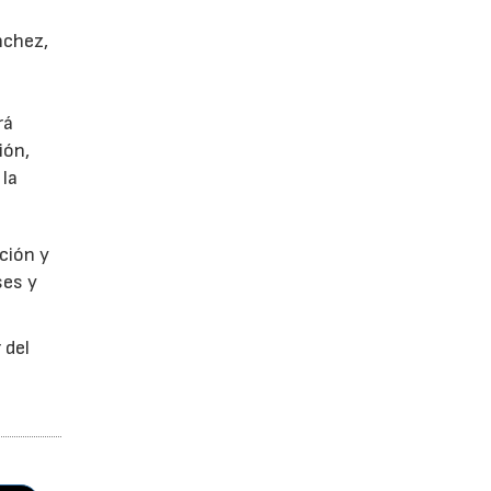
nchez,
rá
ión,
 la
ción y
ses y
 del