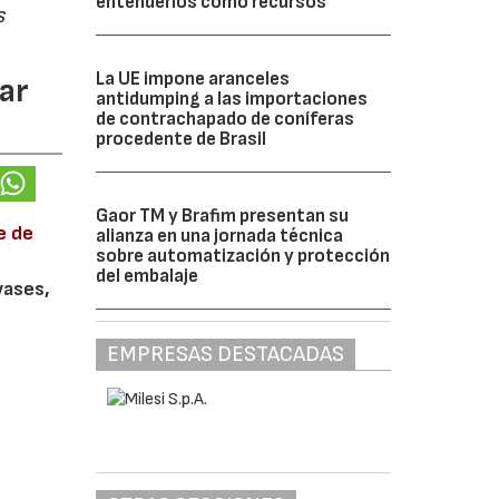
entenderlos como recursos”
s
La UE impone aranceles
ar
antidumping a las importaciones
de contrachapado de coníferas
procedente de Brasil
Gaor TM y Brafim presentan su
e de
alianza en una jornada técnica
sobre automatización y protección
del embalaje
vases,
EMPRESAS DESTACADAS