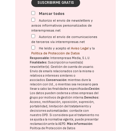
SUSCRIBIRME GRATIS
Marcar todos
Autorizo el envío de newsletters y
avisos informativos personalizados de
interempresas.net
Autorizo el envío de comunicaciones
de terceros vía interempresas.net
He leído y acepto el
Aviso Legal
y la
Política de Protección de Datos
Responsable:
Interempresas Media, S.L.U.
Finalidades:
Suscripción a nuestra(s)
newsletter(s). Gestión de cuenta de usuario.
Envío de emails relacionados con la misma o
relativos a intereses similares o
asociados.
Conservación:
mientras dure la
relación con Ud., o mientras sea necesario para
llevar a cabo las finalidades especificadas
Cesión:
Los datos pueden cederse a otras
empresas del
grupo
por motivos de gestión interna.
Derechos:
Acceso, rectificación, oposición, supresión,
portabilidad, limitación del tratatamiento y
decisiones automatizadas:
contacte con
nuestro DPD
. Si considera que el tratamiento no
se ajusta a la normativa vigente, puede presentar
reclamación ante la
AEPD
.
Más información:
Política de Protección de Datos