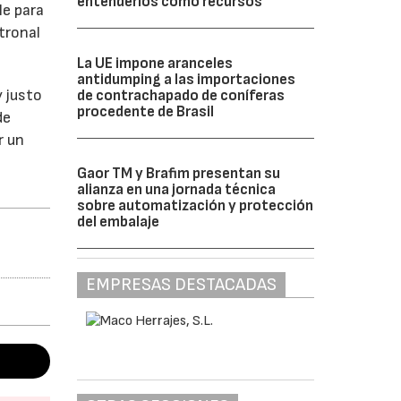
entenderlos como recursos”
le para
tronal
La UE impone aranceles
antidumping a las importaciones
y justo
de contrachapado de coníferas
procedente de Brasil
de
r un
Gaor TM y Brafim presentan su
alianza en una jornada técnica
sobre automatización y protección
del embalaje
EMPRESAS DESTACADAS