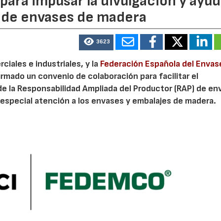
ara impusar la divulgación y ayud
P de envases de madera
3623
iales e industriales, y la
Federación Española del Envas
irmado un convenio de colaboración para facilitar el
de la Responsabilidad Ampliada del Productor (RAP) de en
especial atención a los envases y embalajes de madera.