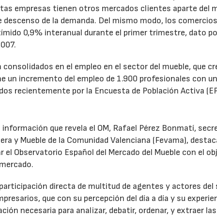
stas empresas tienen otros mercados clientes aparte del 
 de descenso de la demanda. Del mismo modo, los comercio
ímido 0,9% interanual durante el primer trimestre, dato po
2007.
consolidados en el empleo en el sector del mueble, que cr
e un incremento del empleo de 1.900 profesionales con un
dos recientemente por la Encuesta de Población Activa (EP
 la información que revela el OM, Rafael Pérez Bonmatí, secr
adera y Mueble de la Comunidad Valenciana (Fevama), destac
ar el Observatorio Español del Mercado del Mueble con el ob
 mercado.
 participación directa de multitud de agentes y actores del
presarios, que con su percepción del día a día y su experie
ón necesaria para analizar, debatir, ordenar, y extraer las