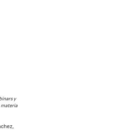
binars y
n materia
nchez,