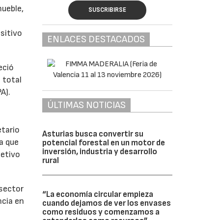
mueble,
SUSCRIBIRSE
s
sitivo
ENLACES DESTACADOS
eció
 total
A).
ÚLTIMAS NOTICIAS
etario
Asturias busca convertir su
a que
potencial forestal en un motor de
inversión, industria y desarrollo
jetivo
rural
 sector
“La economía circular empieza
ncia en
cuando dejamos de ver los envases
como residuos y comenzamos a