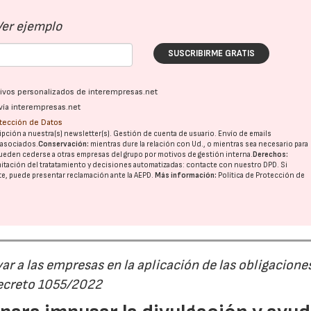
Ver ejemplo
SUSCRIBIRME GRATIS
ativos personalizados de interempresas.net
vía interempresas.net
otección de Datos
pción a nuestra(s) newsletter(s). Gestión de cuenta de usuario. Envío de emails
o asociados.
Conservación:
mientras dure la relación con Ud., o mientras sea necesario para
ueden cederse a otras
empresas del grupo
por motivos de gestión interna.
Derechos:
imitación del tratatamiento y decisiones automatizadas:
contacte con nuestro DPD
. Si
nte, puede presentar reclamación ante la
AEPD
.
Más información:
Política de Protección de
r a las empresas en la aplicación de las obligacione
Decreto 1055/2022