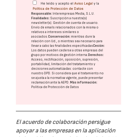
He leído y acepto el
Aviso Legal
y la
Política de Protección de Datos
Responsable:
Interempresas Media, S.L.U.
Finalidades:
Suscripción a nuestra(s)
newsletter(s). Gestión de cuenta de usuario.
Envío de emails relacionados con la misma o
relativos a intereses similares o
asociados.
Conservación:
mientras dure la
relación con Ud., o mientras sea necesario para
llevar a cabo las finalidades especificadas
Cesión:
Los datos pueden cederse a otras
empresas del
grupo
por motivos de gestión interna.
Derechos:
Acceso, rectificación, oposición, supresión,
portabilidad, limitación del tratatamiento y
decisiones automatizadas:
contacte con
nuestro DPD
. Si considera que el tratamiento no
se ajusta a la normativa vigente, puede presentar
reclamación ante la
AEPD
.
Más información:
Política de Protección de Datos
El acuerdo de colaboración persigue
apoyar a las empresas en la aplicación