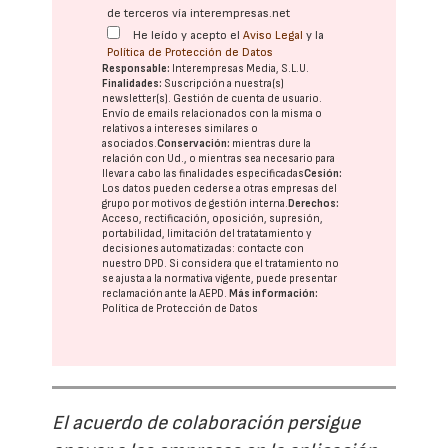
de terceros vía interempresas.net
He leído y acepto el
Aviso Legal
y la
Política de Protección de Datos
Responsable:
Interempresas Media, S.L.U.
Finalidades:
Suscripción a nuestra(s)
newsletter(s). Gestión de cuenta de usuario.
Envío de emails relacionados con la misma o
relativos a intereses similares o
asociados.
Conservación:
mientras dure la
relación con Ud., o mientras sea necesario para
llevar a cabo las finalidades especificadas
Cesión:
Los datos pueden cederse a otras
empresas del
grupo
por motivos de gestión interna.
Derechos:
Acceso, rectificación, oposición, supresión,
portabilidad, limitación del tratatamiento y
decisiones automatizadas:
contacte con
nuestro DPD
. Si considera que el tratamiento no
se ajusta a la normativa vigente, puede presentar
reclamación ante la
AEPD
.
Más información:
Política de Protección de Datos
El acuerdo de colaboración persigue