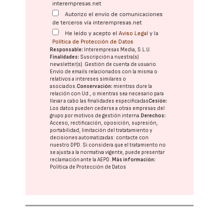
interempresas.net
Autorizo el envío de comunicaciones
de terceros vía interempresas.net
He leído y acepto el
Aviso Legal
y la
Política de Protección de Datos
Responsable:
Interempresas Media, S.L.U.
Finalidades:
Suscripción a nuestra(s)
newsletter(s). Gestión de cuenta de usuario.
Envío de emails relacionados con la misma o
relativos a intereses similares o
asociados.
Conservación:
mientras dure la
relación con Ud., o mientras sea necesario para
llevar a cabo las finalidades especificadas
Cesión:
Los datos pueden cederse a otras
empresas del
grupo
por motivos de gestión interna.
Derechos:
Acceso, rectificación, oposición, supresión,
portabilidad, limitación del tratatamiento y
decisiones automatizadas:
contacte con
nuestro DPD
. Si considera que el tratamiento no
se ajusta a la normativa vigente, puede presentar
reclamación ante la
AEPD
.
Más información:
Política de Protección de Datos