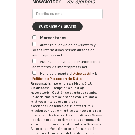
Newsletter -
Ver ejemplo
SUSCRIBIRME GRATIS
Marcar todos
Autorizo el envío de newsletters y
avisos informativos personalizados de
interempresas.net
Autorizo el envío de comunicaciones
de terceros vía interempresas.net
He leído y acepto el
Aviso Legal
y la
Política de Protección de Datos
Responsable:
Interempresas Media, S.L.U.
Finalidades:
Suscripción a nuestra(s)
newsletter(s). Gestión de cuenta de usuario.
Envío de emails relacionados con la misma o
relativos a intereses similares o
asociados.
Conservación:
mientras dure la
relación con Ud., o mientras sea necesario para
llevar a cabo las finalidades especificadas
Cesión:
Los datos pueden cederse a otras
empresas del
grupo
por motivos de gestión interna.
Derechos:
Acceso, rectificación, oposición, supresión,
portabilidad, limitación del tratatamiento y