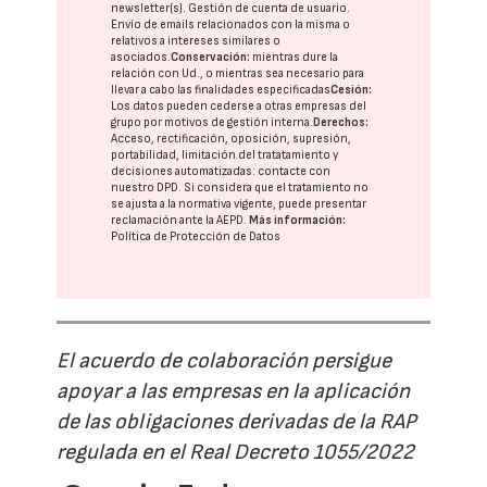
newsletter(s). Gestión de cuenta de usuario.
Envío de emails relacionados con la misma o
relativos a intereses similares o
asociados.
Conservación:
mientras dure la
relación con Ud., o mientras sea necesario para
llevar a cabo las finalidades especificadas
Cesión:
Los datos pueden cederse a otras
empresas del
grupo
por motivos de gestión interna.
Derechos:
Acceso, rectificación, oposición, supresión,
portabilidad, limitación del tratatamiento y
decisiones automatizadas:
contacte con
nuestro DPD
. Si considera que el tratamiento no
se ajusta a la normativa vigente, puede presentar
reclamación ante la
AEPD
.
Más información:
Política de Protección de Datos
El acuerdo de colaboración persigue
apoyar a las empresas en la aplicación
de las obligaciones derivadas de la RAP
regulada en el Real Decreto 1055/2022