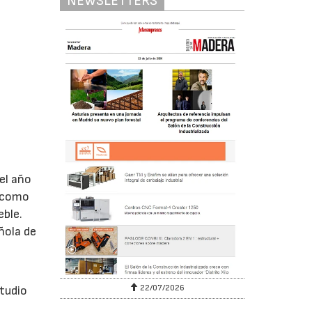
NEWSLETTERS
el año
s como
eble.
ñola de
22/07/2026
studio