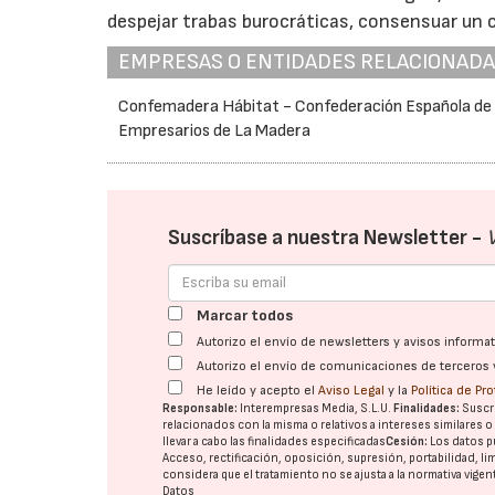
despejar trabas burocráticas, consensuar un c
EMPRESAS O ENTIDADES RELACIONAD
Confemadera Hábitat - Confederación Española de
Empresarios de La Madera
Suscríbase a nuestra Newsletter -
Marcar todos
Autorizo el envío de newsletters y avisos inform
Autorizo el envío de comunicaciones de terceros 
He leído y acepto el
Aviso Legal
y la
Política de Pr
Responsable:
Interempresas Media, S.L.U.
Finalidades:
Suscri
relacionados con la misma o relativos a intereses similares 
llevar a cabo las finalidades especificadas
Cesión:
Los datos p
Acceso, rectificación, oposición, supresión, portabilidad, l
considera que el tratamiento no se ajusta a la normativa vige
Datos