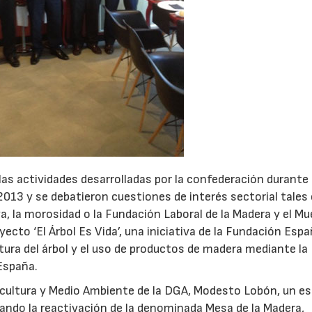
las actividades desarrolladas por la confederación durante 
 2013 y se debatieron cuestiones de interés sectorial tale
va, la morosidad o la Fundación Laboral de la Madera y el Mu
ecto ‘El Árbol Es Vida’, una iniciativa de la Fundación Espa
ultura del árbol y el uso de productos de madera mediante la
España.
22/07/2026
29/07/2026
ricultura y Medio Ambiente de la DGA, Modesto Lobón, un e
dando la reactivación de la denominada Mesa de la Madera,