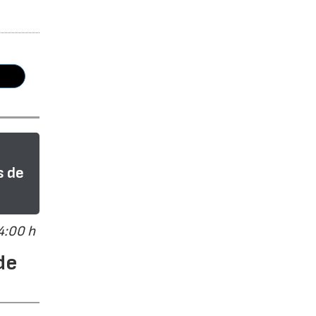
s de
4:00 h
de