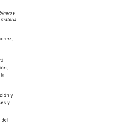
binars y
n materia
nchez,
rá
ión,
 la
ción y
ses y
 del