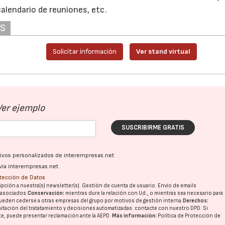
alendario de reuniones, etc.
AS
Solicitar información
Ver stand virtual
Ver ejemplo
SUSCRIBIRME GRATIS
ativos personalizados de interempresas.net
vía interempresas.net
otección de Datos
pción a nuestra(s) newsletter(s). Gestión de cuenta de usuario. Envío de emails
o asociados.
Conservación:
mientras dure la relación con Ud., o mientras sea necesario para
ueden cederse a otras
empresas del grupo
por motivos de gestión interna.
Derechos:
imitación del tratatamiento y decisiones automatizadas:
contacte con nuestro DPD
. Si
nte, puede presentar reclamación ante la
AEPD
.
Más información:
Política de Protección de