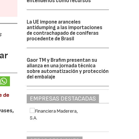
entenderlos como recursos”
La UE impone aranceles
antidumping a las importaciones
de contrachapado de coníferas
s
procedente de Brasil
ar
Gaor TM y Brafim presentan su
alianza en una jornada técnica
sobre automatización y protección
del embalaje
e de
EMPRESAS DESTACADAS
vases,